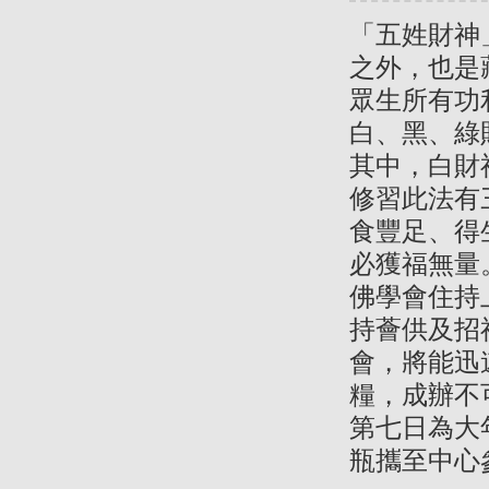
「五姓財神
之外，也是
眾生所有功
白、黑、綠
其中，白財
修習此法有
食豐足、得
必獲福無量
佛學會住持
持薈供及招
會，將能迅
糧，成辦不
第七日為大
瓶攜至中心