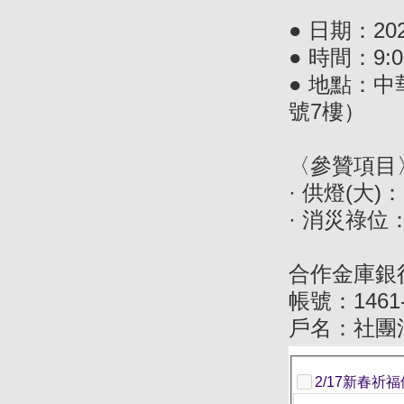
● 日期：20
● 時間：9:00
● 地點：中
號7樓）
〈參贊項目
· 供燈(大)：
· 消災祿位：
合作金庫銀
帳號：1461-
戶名：社團