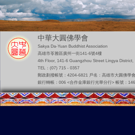
中華大圓佛學會
Sakya Da-Yuan Buddhist Association
高雄市苓雅區廣州一街141-6號4樓
4th Floor, 141-6 Guangzhou Street Lingya District,
TEL：(07) 715 - 0357
郵政劃撥帳號：4204-6821 戶名：高雄市大圓佛學
銀行轉帳：006 <合作金庫銀行光華分行> 帳號：146