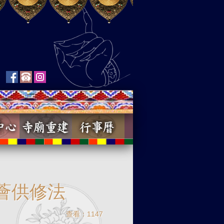
攝薈供修法
查看：1147