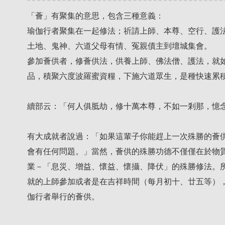
「薈」有聚集的意思，包含三種意義：
瑜伽行者聚集在一起修法；祈請上師、本尊、空行、護
土地、鬼神、六道父母有情、冤親債主到壇城集會。
參加薈供者，修薈供法，供養上師、佛法僧、護法，就
品，積聚六度波羅蜜資糧，下施六道眾生，是種快速累
續部云：「何人俱胝劫，修十萬本尊，不如一剎那，憶
有大成就者說過：「如果這輩子你能趕上一次殊勝的薈
會有任何問題。」當然，薈供的殊勝功德不僅僅在於物
業－「息災、增益、懷益、懷攝、降伏」的殊勝修法。
就的上師參加或者是在吉祥時間（每月初十、廿五等）
伽行者舉行的薈供。