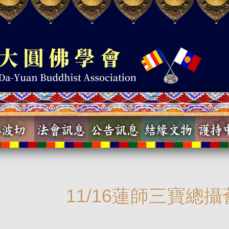
11/16蓮師三寶總