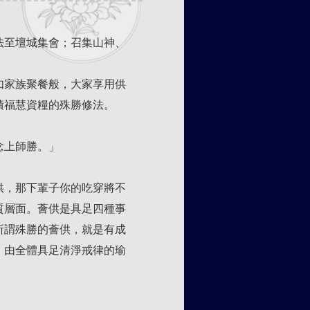
法至壇城集會；召集山神、
如家族聚餐般，大家享用供
積福慧資糧的殊勝修法。
念上師勝。」
供，那下輩子你的吃穿將不
質層面。薈供是具足四種事
所謂殊勝的薈供，就是有成
，由全體具足清淨戒律的瑜