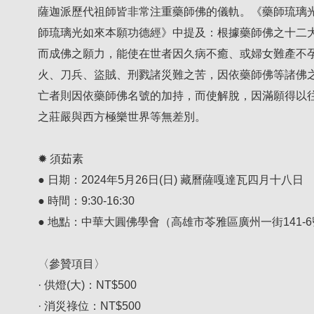
薩迦派歷代祖師皆非常注重藥師佛的儀軌。《藥師琉璃
師琉璃光如來本願功德經》中提及：根據藥師佛之十二
而成佛之願力，能使在世者因久病不癒、或婦女難產不
火、刀兵、盜賊、刑戮諸災難之苦，因依藥師佛等諸佛
亡者則因依藥師佛名號的加持，而使解脫，因滿願得以
之莊嚴與西方極樂世界等無差別。
✹ 須茹素
● 日期：2024年5月26日(日) 藏曆薩嘎達瓦四月十八日
● 時間：9:30-16:30
● 地點：中華大圓佛學會（高雄市苓雅區廣州一街141-6
〈參贊項目〉
· 供燈(大)：NT$500
· 消災祿位：NT$500