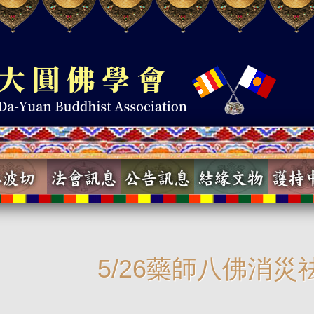
5/26藥師八佛消災