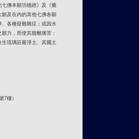
光七佛本願功德經》及《藥
大願及在內的其他七佛各願
孕、各種疑難雜症；或因水
之願力，而使其脫離痛苦；
往生琉璃莊嚴淨土。其國土
號7樓）